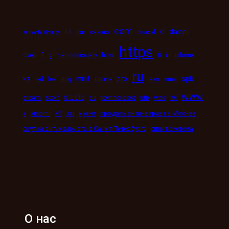
com
d
daichi
bb
car
casino
crucial
astronbuildings
https
ii
dveri
fi
g
harmoniously
html
iii
iphone
ru
kz
mint
pro
spb
led
les
mig
online
seo
sms
www
studio
wi
steam
stolf
su
technorosst
utp
was
xn
x
xiaomi
xxi
кухни
продать антиквариат в Москве
скупка антиквариата в Санкт-Петербурге
сплит-система
О нас