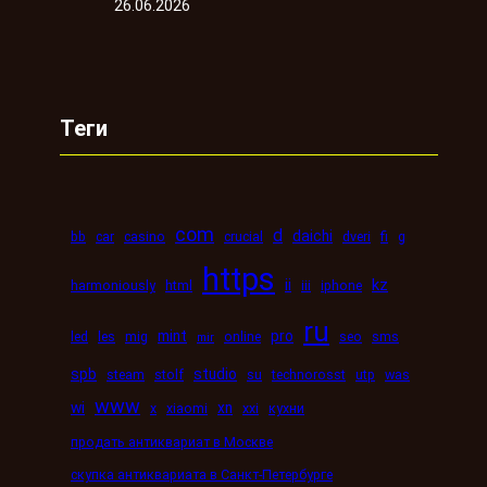
26.06.2026
Теги
com
d
daichi
bb
car
casino
crucial
dveri
fi
g
https
kz
ii
harmoniously
html
iii
iphone
ru
mint
pro
led
les
mig
online
seo
sms
mir
spb
studio
steam
stolf
su
technorosst
utp
was
www
wi
xn
x
xiaomi
xxi
кухни
продать антиквариат в Москве
скупка антиквариата в Санкт-Петербурге