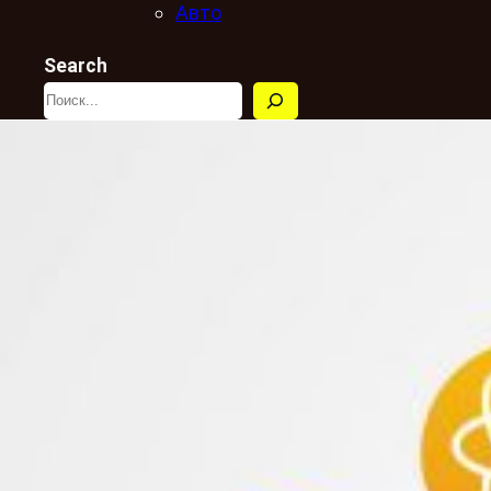
Авто
Search