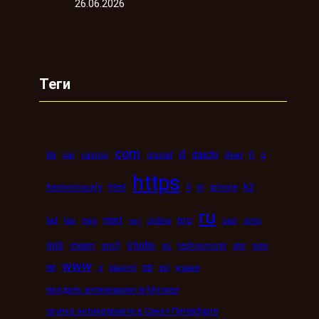
26.06.2026
Теги
com
d
daichi
bb
car
casino
crucial
dveri
fi
g
https
kz
ii
harmoniously
html
iii
iphone
ru
mint
pro
led
les
mig
online
seo
sms
mir
spb
studio
steam
stolf
su
technorosst
utp
was
www
wi
xn
x
xiaomi
xxi
кухни
продать антиквариат в Москве
скупка антиквариата в Санкт-Петербурге