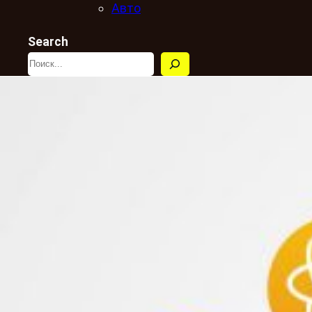
Авто
Search