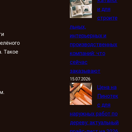
Каталог
и для
строите
льных,
ти
интерьерных и
зелёного
производственных
. Такое
компаний: что
сейчас
заказывают
15.07.2026
Цена на
м.
Пинотек
с для
наружных работ по
дереву: актуальный
прайс-лист на 2026