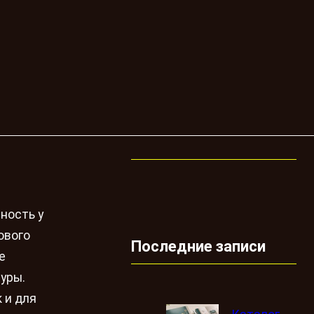
ность у
ового
Последние записи
е
уры.
 и для