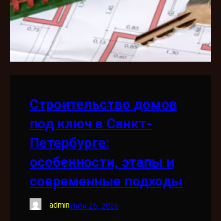
Строительство домов
под ключ в Санкт-
Петербурге:
особенности, этапы и
современные подходы
admin
Июн 26, 2026