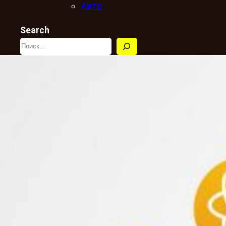
Авто
Search