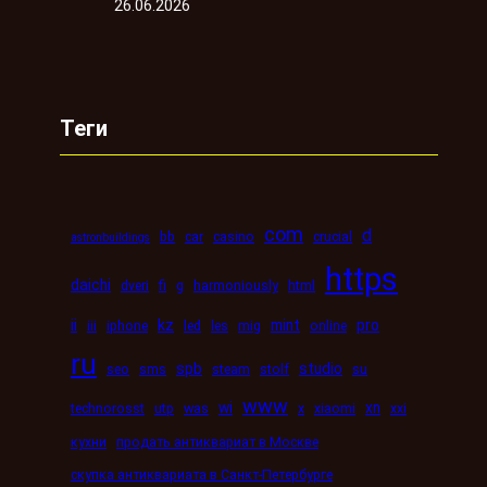
26.06.2026
Теги
com
d
bb
car
casino
crucial
astronbuildings
https
daichi
dveri
fi
g
harmoniously
html
kz
ii
mint
pro
iii
iphone
led
les
mig
online
ru
spb
studio
seo
sms
steam
stolf
su
www
wi
xn
technorosst
utp
was
x
xiaomi
xxi
кухни
продать антиквариат в Москве
скупка антиквариата в Санкт-Петербурге