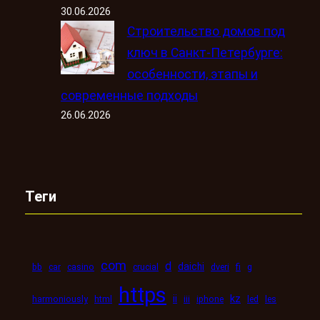
30.06.2026
Строительство домов под
ключ в Санкт-Петербурге:
особенности, этапы и
современные подходы
26.06.2026
Теги
com
d
daichi
bb
car
casino
crucial
dveri
fi
g
https
kz
ii
harmoniously
html
iii
iphone
led
les