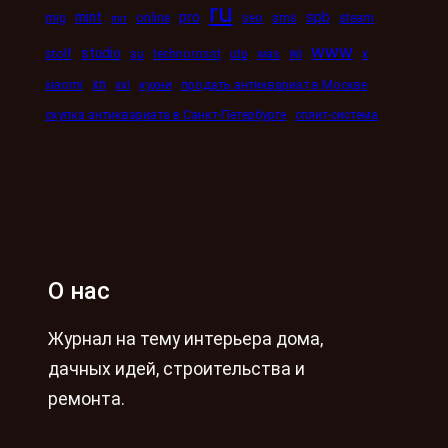
ru
mint
pro
spb
mig
online
seo
sms
steam
mir
www
studio
wi
stolf
su
technorosst
utp
was
x
xn
xiaomi
xxi
кухни
продать антиквариат в Москве
скупка антиквариата в Санкт-Петербурге
сплит-система
О нас
Журнал на тему интерьера дома,
дачных идей, строительства и
ремонта.