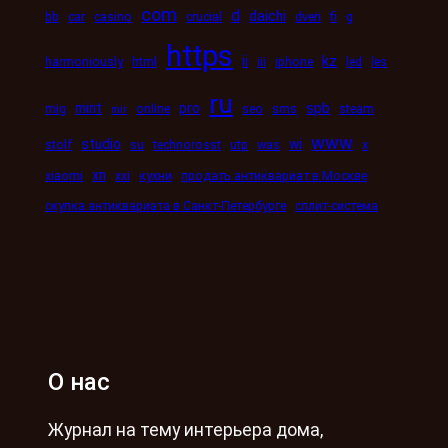
com
d
daichi
bb
car
casino
crucial
dveri
fi
g
https
kz
ii
harmoniously
html
iii
iphone
led
les
ru
mint
pro
spb
mig
online
seo
sms
steam
mir
www
studio
wi
stolf
su
technorosst
utp
was
x
xn
xiaomi
xxi
кухни
продать антиквариат в Москве
скупка антиквариата в Санкт-Петербурге
сплит-система
О нас
Журнал на тему интерьера дома,