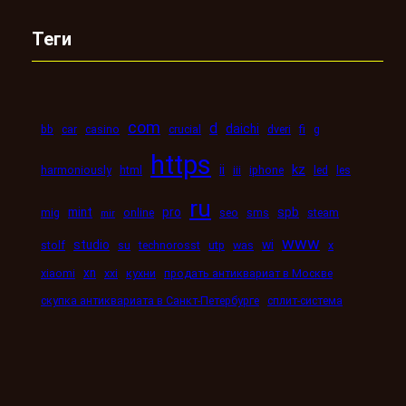
Теги
com
d
daichi
bb
car
casino
crucial
dveri
fi
g
https
kz
ii
harmoniously
html
iii
iphone
led
les
ru
mint
pro
spb
mig
online
seo
sms
steam
mir
www
studio
wi
stolf
su
technorosst
utp
was
x
xn
xiaomi
xxi
кухни
продать антиквариат в Москве
скупка антиквариата в Санкт-Петербурге
сплит-система