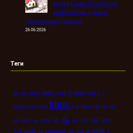
ключ в Санкт-Петербурге:
особенности, этапы и
современные подходы
26.06.2026
Теги
com
d
daichi
bb
car
casino
crucial
dveri
fi
g
https
kz
ii
harmoniously
html
iii
iphone
led
les
ru
mint
pro
spb
mig
online
seo
sms
steam
mir
www
studio
wi
stolf
su
technorosst
utp
was
x