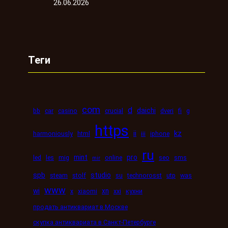
26.06.2026
Теги
com
d
daichi
bb
car
casino
crucial
dveri
fi
g
https
kz
ii
harmoniously
html
iii
iphone
ru
mint
pro
led
les
mig
online
seo
sms
mir
spb
studio
steam
stolf
su
technorosst
utp
was
www
wi
xn
x
xiaomi
xxi
кухни
продать антиквариат в Москве
скупка антиквариата в Санкт-Петербурге