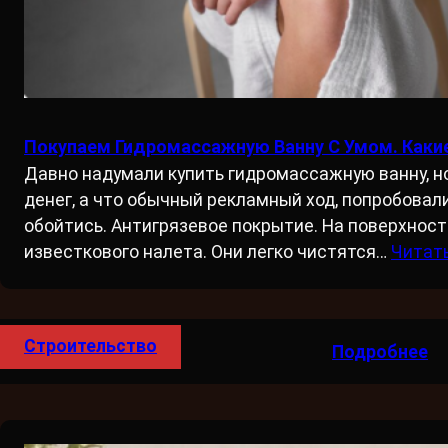
Покупаем Гидромассажную Ванну С Умом. Какие
Давно надумали купить гидромассажную ванну, но
денег, а что обычный рекламный ход, попробовали
обойтись. Антигрязевое покрытие. На поверхнос
известкового налета. Они легко чистятся…
Читат
Строительство
Подробнее