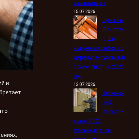
заказывают
15.07.2026
Цена на
Пинотек
с для
наружных работ по
дереву: актуальный
прайс-лист на 2026
год
й и
13.07.2026
обретает
Вспенен
ный
что
полиэти
лен (ППЭ):
молекулярное
ениях,