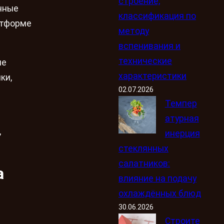
строение,
чные
классификация по
атформе
методу
вспенивания и
технические
ше
характеристики
ки,
02.07.2026
Темпер
атурная
,
инерция
стеклянных
салатников:
а
влияние на подачу
охлаждённых блюд
30.06.2026
Строите