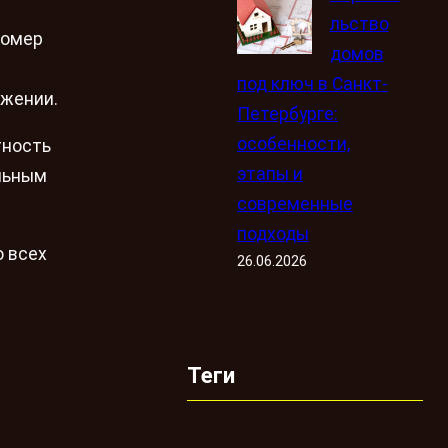
льство
номер
домов
под ключ в Санкт-
ожении.
Петербурге:
особенности,
тность
этапы и
льным
современные
подходы
о всех
26.06.2026
Теги