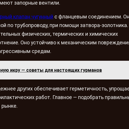
 имеют запорные вентили.
рный клапан чугунный
с фланцевым соединением. О
й по трубопроводу, при помощи затвора-золотника.
тельных физических, термических и химических
тнение. Оно устойчиво к механическим повреждени
агрессивным средам.
рную икру — советы для настоящих гурманов
ежнее других обеспечивает герметичность, упроща
филактических работ. Главное — подобрать правильн
 рынке.