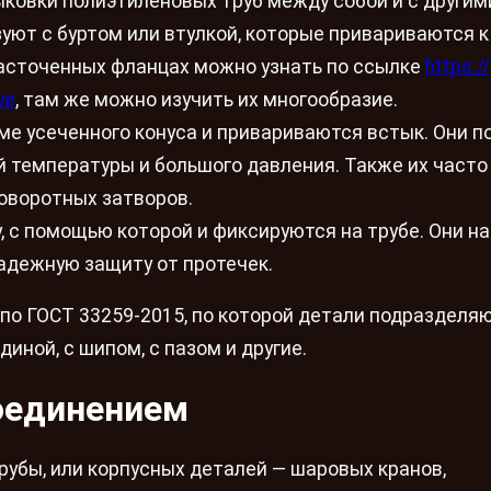
ковки полиэтиленовых труб между собой и с другим
уют с буртом или втулкой, которые привариваются к
расточенных фланцах можно узнать по ссылке
https:/
ye
, там же можно изучить их многообразие.
е усеченного конуса и привариваются встык. Они п
й температуры и большого давления. Также их часто
оворотных затворов.
 с помощью которой и фиксируются на трубе. Они н
адежную защиту от протечек.
по ГОСТ 33259-2015, по которой детали подразделя
иной, с шипом, с пазом и другие.
оединением
рубы, или корпусных деталей — шаровых кранов,