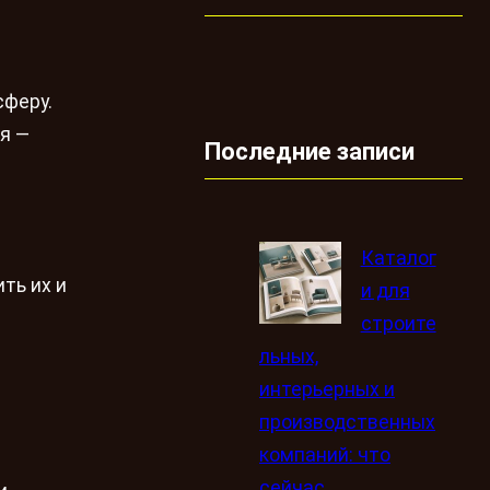
сферу.
я —
Последние записи
Каталог
ть их и
и для
строите
льных,
интерьерных и
производственных
компаний: что
сейчас