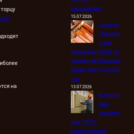
и
заказывают
 торцу
15.07.2026
/spb-
Цена на
Пинотек
одходят
с для
наружных работ по
дереву: актуальный
аиболее
прайс-лист на 2026
год
ются на
13.07.2026
Вспенен
ный
полиэти
лен (ППЭ):
молекулярное