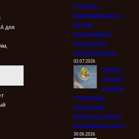
строение,
классификация по
н
методу
 А для
вспенивания и
технические
ям,
характеристики
02.07.2026
Темпер
атурная
инерция
ет
стеклянных
ый
салатников:
влияние на подачу
охлаждённых блюд
30.06.2026