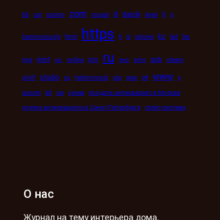
com
d
daichi
bb
car
casino
crucial
dveri
fi
g
https
kz
ii
harmoniously
html
iii
iphone
led
les
ru
mint
pro
spb
mig
online
seo
sms
steam
mir
www
studio
wi
stolf
su
technorosst
utp
was
x
xn
xiaomi
xxi
кухни
продать антиквариат в Москве
скупка антиквариата в Санкт-Петербурге
сплит-система
О нас
Журнал на тему интерьера дома,