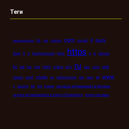
Теги
com
d
daichi
bb
car
casino
crucial
astronbuildings
https
ii
dveri
fi
g
harmoniously
html
iii
iphone
ru
kz
mint
pro
spb
led
les
mig
online
seo
sms
www
studio
wi
steam
stolf
su
technorosst
utp
was
xn
x
xiaomi
xxi
кухни
продать антиквариат в Москве
скупка антиквариата в Санкт-Петербурге
сплит-система