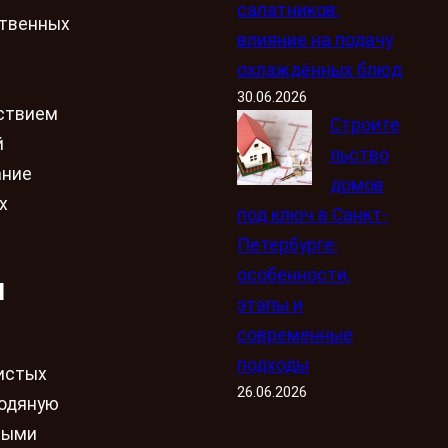
салатников:
ственных
влияние на подачу
охлаждённых блюд
30.06.2026
ствием
Строите
й
льство
ание
домов
х
под ключ в Санкт-
Петербурге:
особенности,
и
этапы и
современные
подходы
нистых
26.06.2026
водяную
ными