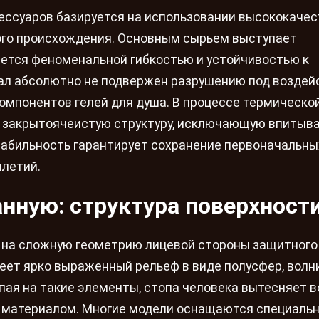
ессуаров базируется на использовании высококаче
ого происхождения. Основным сырьем выступает
ается феноменальной гибкостью и устойчивостью к
ал абсолютно не подвержен разрушению под воздей
компонентов гелей для душа. В процессе термическо
 закрытоячеистую структуру, исключающую впитыв
стабильность гарантирует сохранение первоначальны
илетий.
анную: структура поверхност
 на сложную геометрию лицевой стороны защитного
меет ярко выраженный рельеф в виде полусфер, вол
пая на такие элементы, стопа человека вытесняет 
им материалом. Многие модели оснащаются специаль