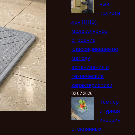
ный
полиэти
лен (ППЭ):
молекулярное
строение,
классификация по
методу
вспенивания и
технические
характеристики
02.07.2026
Темпер
атурная
инерция
стеклянных