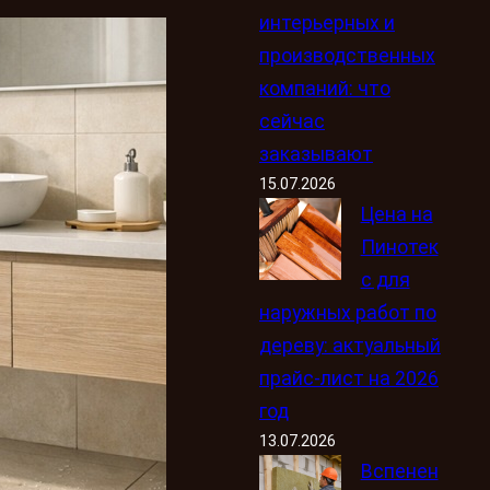
интерьерных и
производственных
компаний: что
сейчас
заказывают
15.07.2026
Цена на
Пинотек
с для
наружных работ по
дереву: актуальный
прайс-лист на 2026
год
13.07.2026
Вспенен