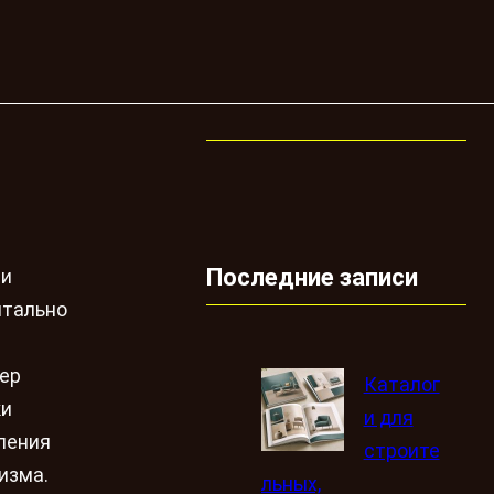
Последние записи
ри
нтально
ьер
Каталог
ки
и для
ления
строите
изма.
льных,