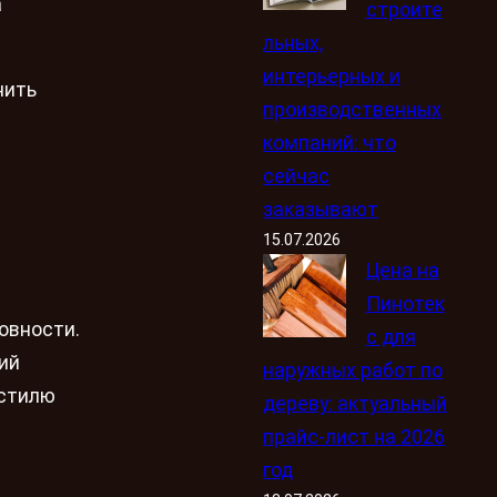
а
строите
льных,
интерьерных и
нить
производственных
компаний: что
сейчас
и
заказывают
15.07.2026
Цена на
Пинотек
овности.
с для
ий
наружных работ по
 стилю
дереву: актуальный
прайс-лист на 2026
год