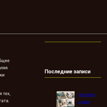
общее
оляя
Последние записи
лки
 тех,
Каталог
тата.
и для