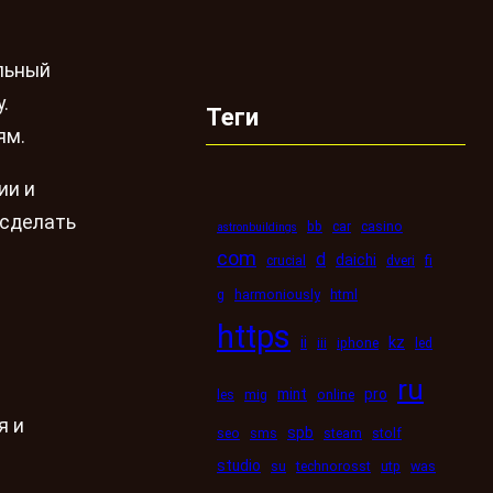
льный
.
Теги
ям.
ии и
 сделать
bb
car
casino
astronbuildings
com
d
daichi
crucial
dveri
fi
g
harmoniously
html
https
kz
ii
iii
iphone
led
ru
mint
pro
les
mig
online
я и
spb
seo
sms
steam
stolf
studio
su
technorosst
utp
was