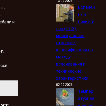
13.07.2026
Вспенен
сть
ный
ь
полиэти
ебели и
лен (ППЭ):
молекулярное
строение,
классификация по
т.
методу
вспенивания и
сов.
технические
характеристики
02.07.2026
Темпер
атурная
дут
инерция