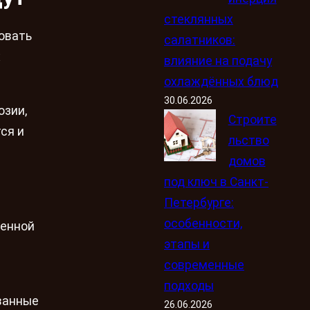
стеклянных
овать
салатников:
х
влияние на подачу
охлаждённых блюд
30.06.2026
озии,
Строите
ся и
льство
домов
под ключ в Санкт-
Петербурге:
особенности,
шенной
этапы и
современные
подходы
ванные
26.06.2026