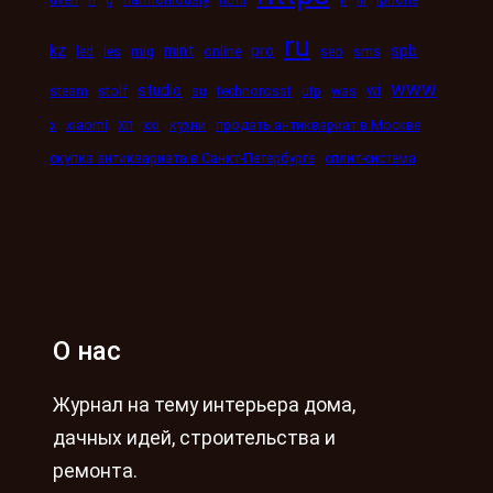
ru
kz
mint
pro
spb
led
les
mig
online
seo
sms
www
studio
wi
steam
stolf
su
technorosst
utp
was
xn
x
xiaomi
xxi
кухни
продать антиквариат в Москве
скупка антиквариата в Санкт-Петербурге
сплит-система
О нас
Журнал на тему интерьера дома,
дачных идей, строительства и
ремонта.