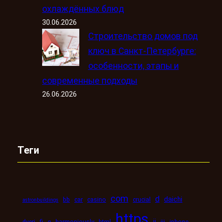
охлаждённых блюд
30.06.2026
Строительство домов под
ключ в Санкт-Петербурге:
особенности, этапы и
современные подходы
26.06.2026
Теги
com
d
daichi
bb
car
casino
crucial
astronbuildings
https
ii
dveri
fi
g
harmoniously
html
iii
iphone