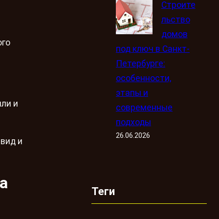
Строите
льство
домов
ого
под ключ в Санкт-
Петербурге:
особенности,
этапы и
ли и
современные
подходы
26.06.2026
 вид и
а
Теги