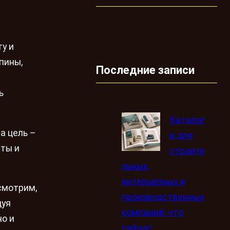
у и
пины,
Последние записи
ь
Каталог
а цель –
и для
нты и
строите
льных,
интерьерных и
смотрим,
производственных
дуя
компаний: что
но и
сейчас