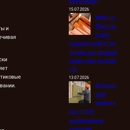
заказывают
15.07.2026
Цена на
Пинотек
ты и
с для
печивая
наружных работ по
дереву: актуальный
ски
прайс-лист на 2026
яет
год
стиковые
13.07.2026
Вспенен
вании.
ный
полиэти
лен (ППЭ):
молекулярное
строение,