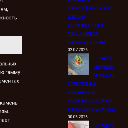
ет
классификация по
ям,
методу
ожность
вспенивания и
технические
характеристики
02.07.2026
Темпер
ральных
атурная
ую гамму
инерция
лементах
стеклянных
салатников:
влияние на подачу
 камень.
охлаждённых блюд
иям.
30.06.2026
лает
Строите