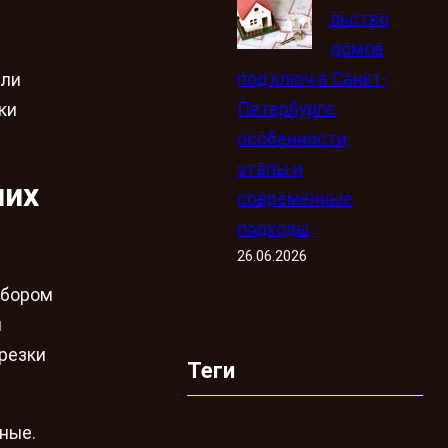
льство
домов
под ключ в Санкт-
или
Петербурге:
ки
особенности,
этапы и
них
современные
подходы
26.06.2026
ыбором
и
резки
Теги
ные.