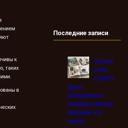
в
шением
Последние записи
ляют
йчивы к
Каталог
ю, таких
и для
ними.
строите
льных,
рованы в
интерьерных и
производственных
ческих
компаний: что
сейчас