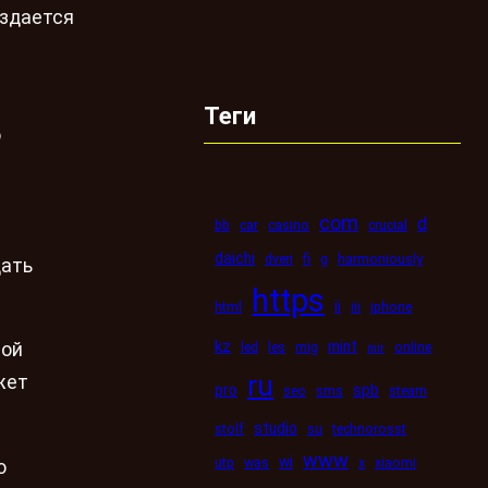
оздается
Теги
о
com
d
bb
car
casino
crucial
daichi
dveri
fi
g
harmoniously
дать
https
ii
html
iii
iphone
kz
mint
led
les
mig
online
ной
mir
ru
жет
pro
spb
seo
sms
steam
studio
stolf
su
technorosst
www
wi
utp
was
x
xiaomi
о