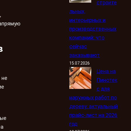
строите
льных,
,
интерьерных и
напрямую
производственных
компаний: что
в
сейчас
заказывают
15.07.2026
Цена на
 не
Пинотек
ие
с для
наружных работ по
дереву: актуальный
прайс-лист на 2026
ные
год
ва