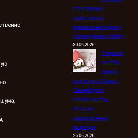
стеклянных
салатников:
ественно
влияние на подачу
охлаждённых блюд
30.06.2026
Строите
льство
ную
домов
под ключ в Санкт-
жно
Петербурге:
особенности,
 шума,
этапы и
современные
ы,
подходы
26.06.2026