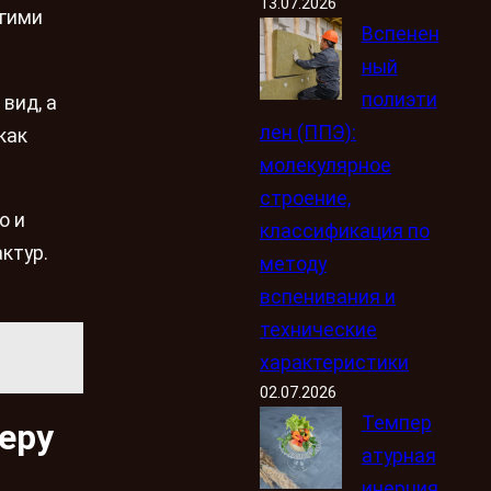
13.07.2026
угими
Вспенен
ный
полиэти
вид, а
лен (ППЭ):
как
молекулярное
строение,
о и
классификация по
ктур.
методу
вспенивания и
технические
характеристики
02.07.2026
Темпер
еру
атурная
инерция