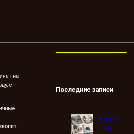
ияет на
ду, с
Последние записи
личные
т
Каталог
озволят
и для