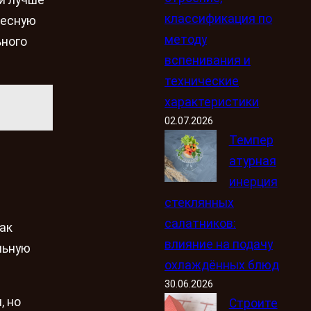
классификация по
ресную
методу
ьного
вспенивания и
технические
характеристики
02.07.2026
Темпер
атурная
инерция
стеклянных
салатников:
ак
влияние на подачу
льную
охлаждённых блюд
30.06.2026
, но
Строите