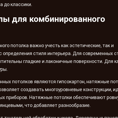
 до классики.
лы для комбинированного
го потолка важно учесть как эстетические, так и
с определения стиля интерьера. Для современных с
чтительны гладкие и лаконичные поверхности. Для к
уры.
ных потолков являются гипсокартон, натяжные пот
позволяет создавать многоуровневые конструкции, и
ых приборов. Натяжные потолки обеспечивают ровн
лянцевыми, что добавляет разнообразие.
т тщательной обработки и ухода. Деревянные панел