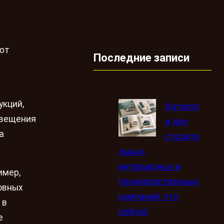
ают
Последние записи
м
укций,
Каталог
свещения
и для
а
строите
льных,
интерьерных и
имер,
производственных
овных
компаний: что
 в
сейчас
е