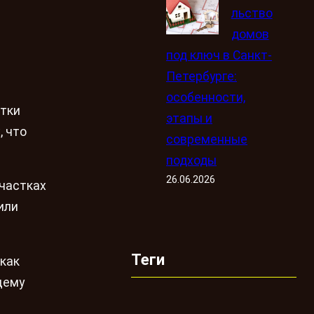
льство
домов
под ключ в Санкт-
Петербурге:
особенности,
етки
этапы и
, что
современные
подходы
26.06.2026
частках
или
Теги
как
щему