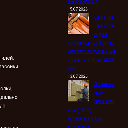
заказывают
15.07.2026
Цена на
Пинотек
с для
наружных работ по
дереву: актуальный
тилей,
прайс-лист на 2026
лассики
год
13.07.2026
Вспенен
олки,
ный
деально
полиэти
ую
лен (ППЭ):
молекулярное
строение,
и лучше