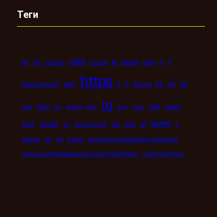
Теги
com
d
daichi
bb
car
casino
crucial
dveri
fi
g
https
kz
ii
harmoniously
html
iii
iphone
led
les
ru
mint
pro
spb
mig
online
seo
sms
steam
mir
www
studio
wi
stolf
su
technorosst
utp
was
x
xn
xiaomi
xxi
кухни
продать антиквариат в Москве
скупка антиквариата в Санкт-Петербурге
сплит-система