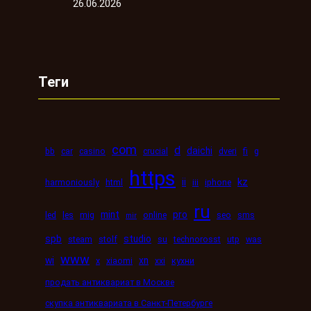
26.06.2026
Теги
com
d
daichi
bb
car
casino
crucial
dveri
fi
g
https
kz
ii
harmoniously
html
iii
iphone
ru
mint
pro
led
les
mig
online
seo
sms
mir
spb
studio
steam
stolf
su
technorosst
utp
was
www
wi
xn
x
xiaomi
xxi
кухни
продать антиквариат в Москве
скупка антиквариата в Санкт-Петербурге