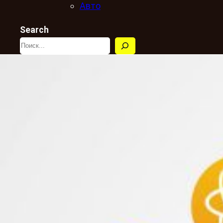
Авто
Search