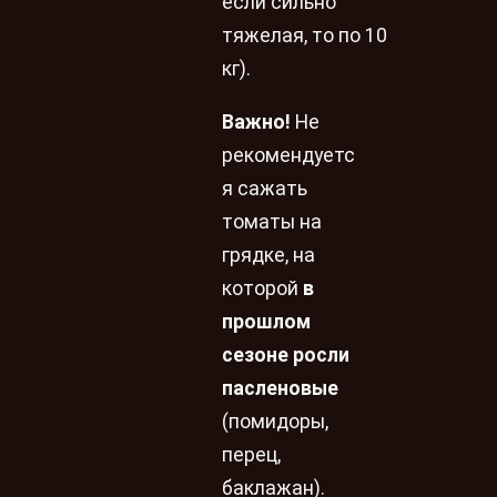
если сильно
тяжелая, то по 10
кг).
Важно!
Не
рекомендуетс
я сажать
томаты на
грядке, на
которой
в
прошлом
сезоне росли
пасленовые
(помидоры,
перец,
баклажан).