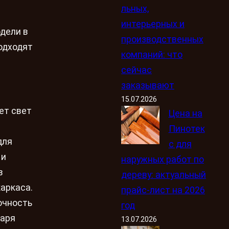
льных,
интерьерных и
дели в
производственных
одходят
компаний: что
сейчас
заказывают
15.07.2026
ет свет
Цена на
Пинотек
для
с для
 и
наружных работ по
в
дереву: актуальный
аркаса.
прайс-лист на 2026
очность
год
даря
13.07.2026