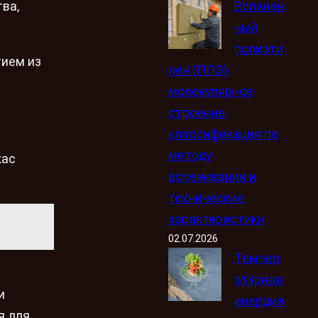
Вспенен
ва,
ный
полиэти
тием из
лен (ППЭ):
молекулярное
строение,
классификация по
методу
кас
вспенивания и
технические
характеристики
02.07.2026
Темпер
атурная
и
инерция
я для