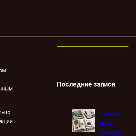
лом
Последние записи
янным
льно
Каталог
кции.
и для
строите