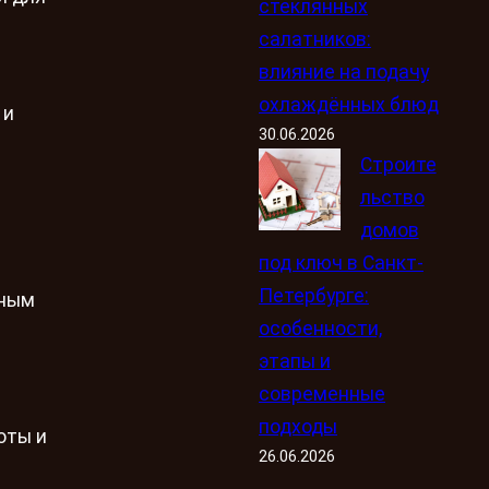
стеклянных
салатников:
влияние на подачу
охлаждённых блюд
 и
30.06.2026
Строите
льство
домов
под ключ в Санкт-
Петербурге:
чным
особенности,
этапы и
современные
подходы
оты и
26.06.2026