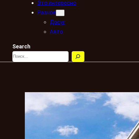
Это интересно
Разное
Досуг
Авто
Search