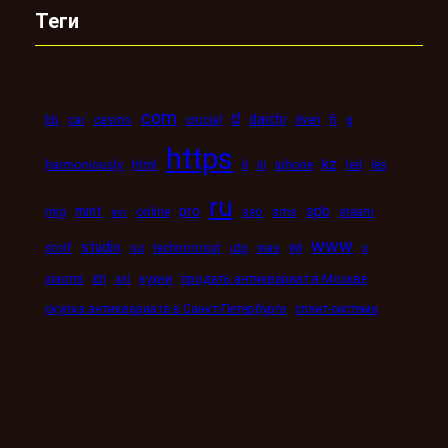
Теги
com
d
daichi
bb
car
casino
crucial
dveri
fi
g
https
kz
ii
harmoniously
html
iii
iphone
led
les
ru
mint
pro
spb
mig
online
seo
sms
steam
mir
www
studio
wi
stolf
su
technorosst
utp
was
x
xn
xiaomi
xxi
кухни
продать антиквариат в Москве
скупка антиквариата в Санкт-Петербурге
сплит-система