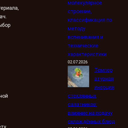
молекулярное
териала,
строение,
ач.
классификация по
выбор
методу
вспенивания и
технические
характеристики
02.07.2026
Темпер
атурная
инерция
стеклянных
рной
салатников:
влияние на подачу
охлаждённых блюд
ту,