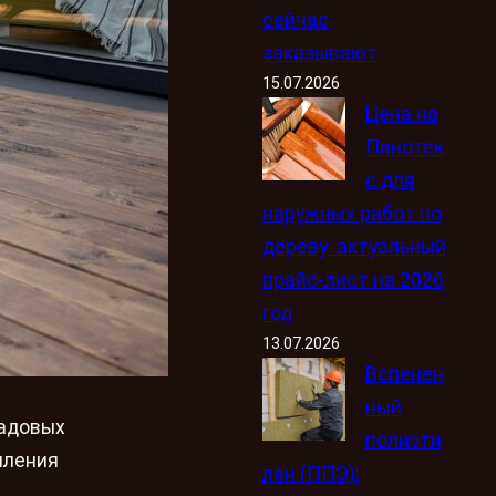
сейчас
заказывают
15.07.2026
Цена на
Пинотек
с для
наружных работ по
дереву: актуальный
прайс-лист на 2026
год
13.07.2026
Вспенен
ный
садовых
полиэти
мления
лен (ППЭ):