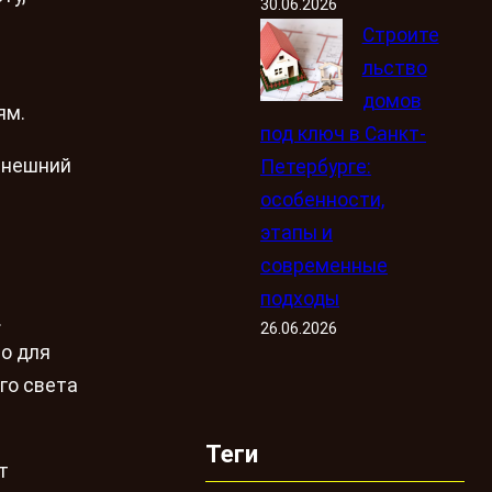
30.06.2026
Строите
льство
домов
ям.
под ключ в Санкт-
 внешний
Петербурге:
особенности,
этапы и
современные
подходы
.
26.06.2026
о для
го света
Теги
т