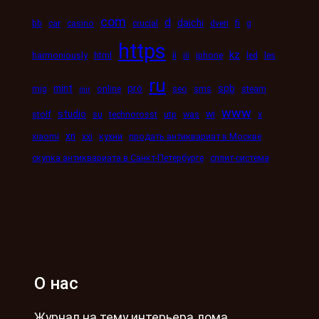
com
d
daichi
bb
car
casino
crucial
dveri
fi
g
https
kz
ii
harmoniously
html
iii
iphone
led
les
ru
mint
pro
spb
mig
online
seo
sms
steam
mir
www
studio
wi
stolf
su
technorosst
utp
was
x
xn
xiaomi
xxi
кухни
продать антиквариат в Москве
скупка антиквариата в Санкт-Петербурге
сплит-система
О нас
Журнал на тему интерьера дома,