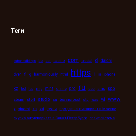
Теги
com
d
daichi
bb
car
casino
crucial
astronbuildings
https
ii
dveri
fi
g
harmoniously
html
iii
iphone
ru
kz
mint
pro
spb
led
les
mig
online
seo
sms
www
studio
wi
steam
stolf
su
technorosst
utp
was
xn
x
xiaomi
xxi
кухни
продать антиквариат в Москве
скупка антиквариата в Санкт-Петербурге
сплит-система