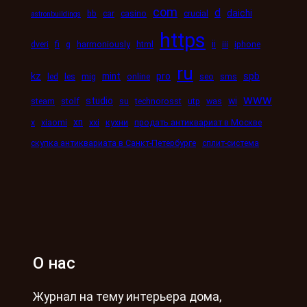
com
d
daichi
bb
car
casino
crucial
astronbuildings
https
ii
dveri
fi
g
harmoniously
html
iii
iphone
ru
kz
mint
pro
spb
led
les
mig
online
seo
sms
www
studio
wi
steam
stolf
su
technorosst
utp
was
xn
x
xiaomi
xxi
кухни
продать антиквариат в Москве
скупка антиквариата в Санкт-Петербурге
сплит-система
О нас
Журнал на тему интерьера дома,