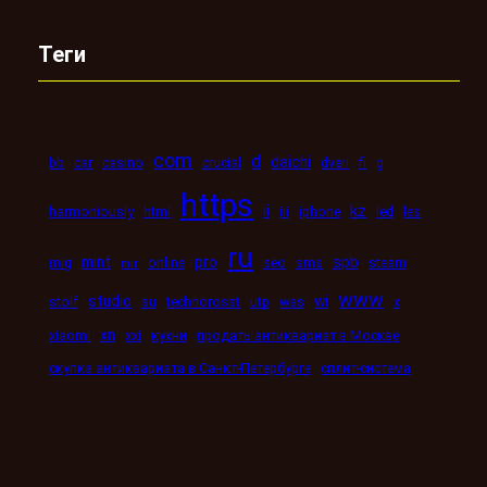
Теги
com
d
daichi
bb
car
casino
crucial
dveri
fi
g
https
kz
ii
harmoniously
html
iii
iphone
led
les
ru
mint
pro
spb
mig
online
seo
sms
steam
mir
www
studio
wi
stolf
su
technorosst
utp
was
x
xn
xiaomi
xxi
кухни
продать антиквариат в Москве
скупка антиквариата в Санкт-Петербурге
сплит-система