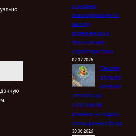
строение,
туально
классификация по
методу
вспенивания и
технические
характеристики
02.07.2026
Темпер
атурная
инерция
 данную
стеклянных
м.
салатников:
влияние на подачу
охлаждённых блюд
30.06.2026