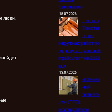
заказывают
15.07.2026
е люди.
Цена на
Пинотек
с для
наружных работ по
дереву: актуальный
изойдет.
прайс-лист на 2026
год
13.07.2026
Вспенен
ный
полиэти
бые
лен (ППЭ):
молекулярное