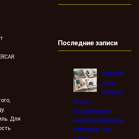
ют
Последние записи
ERCAR
Каталог
и для
строите
ого,
льных,
у.
интерьерных и
иль. Для
производственных
ость
компаний: что
сейчас