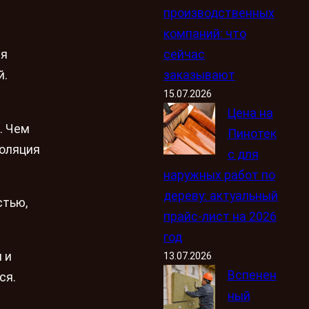
производственных
компаний: что
сейчас
ся
заказывают
й.
15.07.2026
Цена на
. Чем
Пинотек
золяция
с для
наружных работ по
дереву: актуальный
стью,
прайс-лист на 2026
год
 и
13.07.2026
Вспенен
ся.
ный