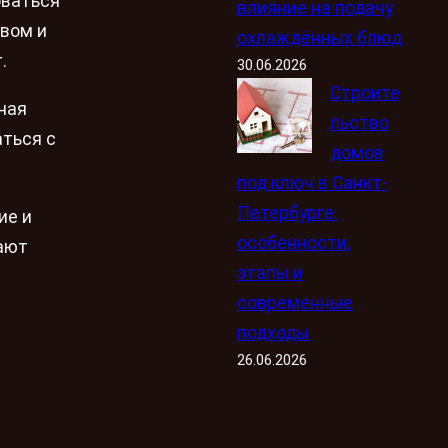
оваться
влияние на подачу
твом и
охлаждённых блюд
.
30.06.2026
Строите
ная
льство
ться с
домов
под ключ в Санкт-
Петербурге:
ие и
особенности,
ают
этапы и
современные
подходы
26.06.2026