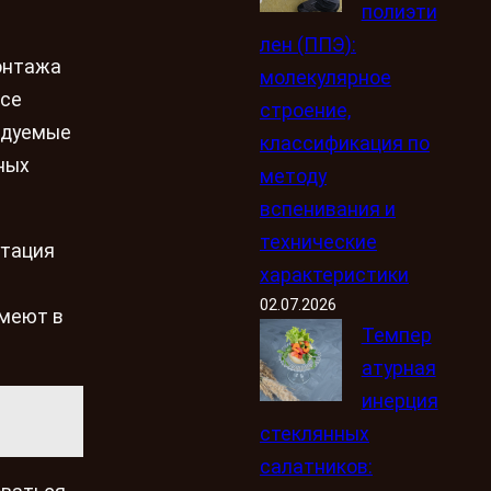
полиэти
лен (ППЭ):
онтажа
молекулярное
ссе
строение,
ндуемые
классификация по
ных
методу
вспенивания и
технические
утация
характеристики
02.07.2026
имеют в
Темпер
атурная
инерция
стеклянных
салатников: