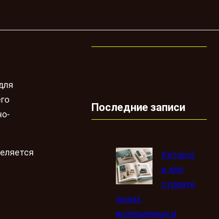
для
его
Последние записи
но-
деляется
Каталог
и для
строите
льных,
интерьерных и