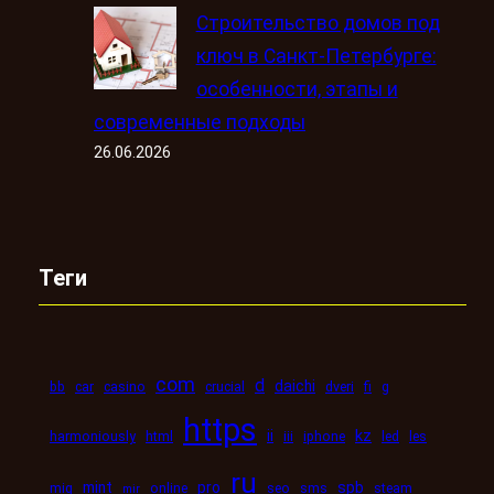
Строительство домов под
ключ в Санкт-Петербурге:
особенности, этапы и
современные подходы
26.06.2026
Теги
com
d
daichi
bb
car
casino
crucial
dveri
fi
g
https
kz
ii
harmoniously
html
iii
iphone
led
les
ru
mint
pro
spb
mig
online
seo
sms
steam
mir