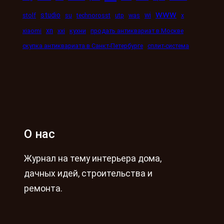
www
studio
wi
stolf
su
technorosst
utp
was
x
xn
xiaomi
xxi
кухни
продать антиквариат в Москве
скупка антиквариата в Санкт-Петербурге
сплит-система
О нас
Журнал на тему интерьера дома,
дачных идей, строительства и
ремонта.