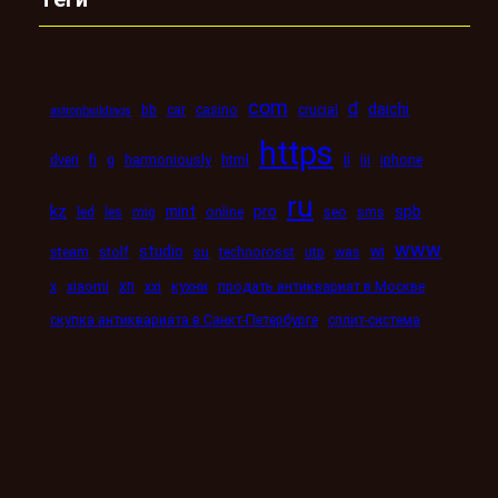
com
d
daichi
bb
car
casino
crucial
astronbuildings
https
ii
dveri
fi
g
harmoniously
html
iii
iphone
ru
kz
mint
pro
spb
led
les
mig
online
seo
sms
www
studio
wi
steam
stolf
su
technorosst
utp
was
xn
x
xiaomi
xxi
кухни
продать антиквариат в Москве
скупка антиквариата в Санкт-Петербурге
сплит-система