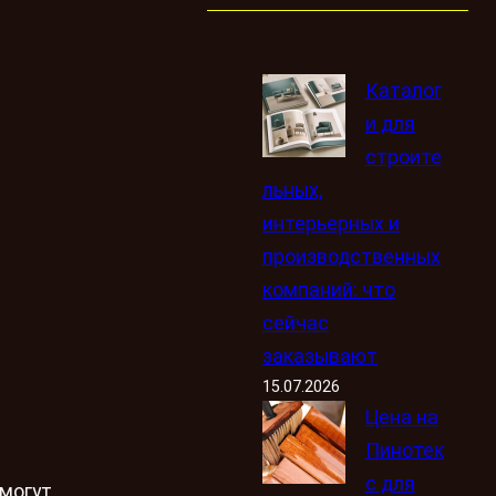
Каталог
и для
строите
льных,
интерьерных и
производственных
компаний: что
сейчас
заказывают
15.07.2026
Цена на
Пинотек
с для
 могут