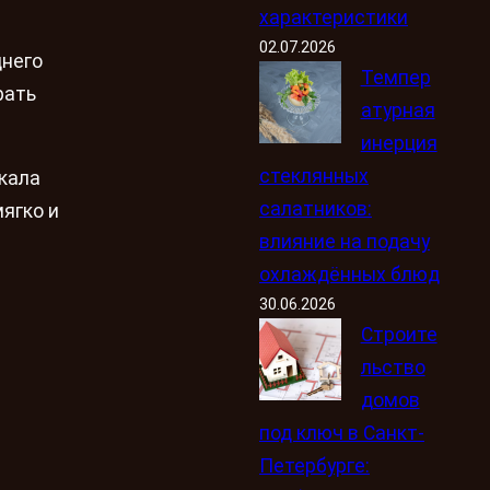
характеристики
02.07.2026
днего
Темпер
рать
атурная
инерция
стеклянных
ркала
салатников:
ягко и
влияние на подачу
охлаждённых блюд
30.06.2026
Строите
льство
домов
под ключ в Санкт-
Петербурге: