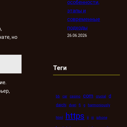
особенности,
этапы и
современные
подходы
,
26.06.2026
ате, но
Теги
ие.
ьер,
com
d
bb
car
casino
crucial
daichi
dveri
fi
g
harmoniously
https
ii
html
iii
iphone