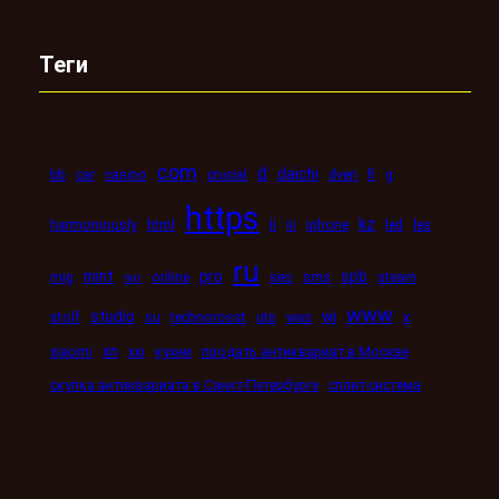
Теги
com
d
daichi
bb
car
casino
crucial
dveri
fi
g
https
kz
ii
harmoniously
html
iii
iphone
led
les
ru
mint
pro
spb
mig
online
seo
sms
steam
mir
www
studio
wi
stolf
su
technorosst
utp
was
x
xn
xiaomi
xxi
кухни
продать антиквариат в Москве
скупка антиквариата в Санкт-Петербурге
сплит-система