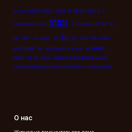
com
d
daichi
bb
car
casino
crucial
dveri
fi
g
https
kz
ii
harmoniously
html
iii
iphone
led
les
ru
mint
pro
spb
mig
online
seo
sms
steam
mir
www
studio
wi
stolf
su
technorosst
utp
was
x
xn
xiaomi
xxi
кухни
продать антиквариат в Москве
скупка антиквариата в Санкт-Петербурге
сплит-система
О нас