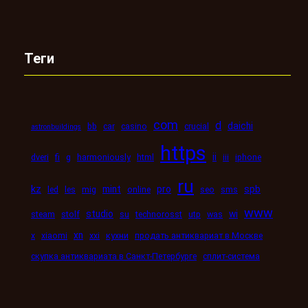
Теги
com
d
daichi
bb
car
casino
crucial
astronbuildings
https
ii
dveri
fi
g
harmoniously
html
iii
iphone
ru
kz
mint
pro
spb
led
les
mig
online
seo
sms
www
studio
wi
steam
stolf
su
technorosst
utp
was
xn
x
xiaomi
xxi
кухни
продать антиквариат в Москве
скупка антиквариата в Санкт-Петербурге
сплит-система