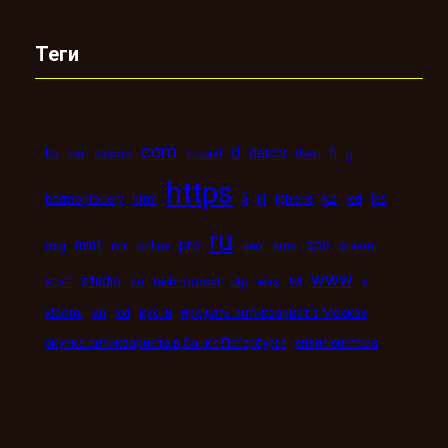
Теги
com
d
daichi
bb
car
casino
crucial
dveri
fi
g
https
kz
ii
harmoniously
html
iii
iphone
led
les
ru
mint
pro
spb
mig
online
seo
sms
steam
mir
www
studio
wi
stolf
su
technorosst
utp
was
x
xn
xiaomi
xxi
кухни
продать антиквариат в Москве
скупка антиквариата в Санкт-Петербурге
сплит-система