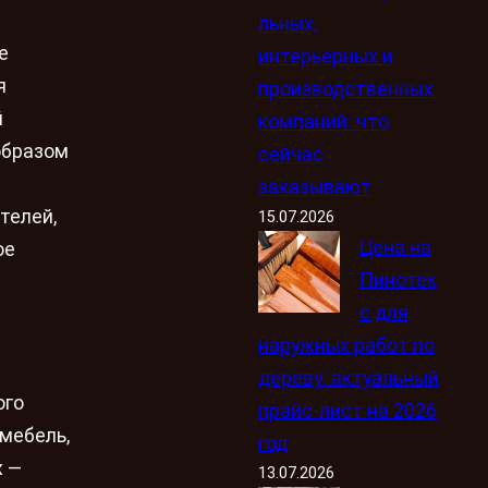
льных,
е
интерьерных и
я
производственных
й
компаний: что
образом
сейчас
заказывают
телей,
15.07.2026
Цена на
ое
Пинотек
с для
наружных работ по
дереву: актуальный
ого
прайс-лист на 2026
 мебель,
год
х —
13.07.2026