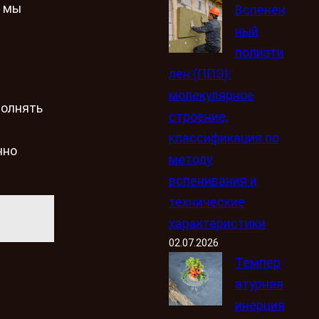
, мы
Вспенен
ный
полиэти
лен (ППЭ):
молекулярное
полнять
строение,
классификация по
чно
методу
вспенивания и
технические
характеристики
02.07.2026
Темпер
атурная
инерция