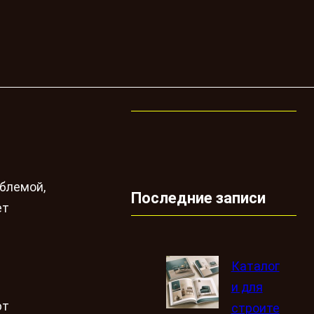
облемой,
Последние записи
ет
Каталог
и для
ют
строите