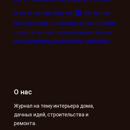
ru
kz
mint
pro
spb
led
les
mig
online
seo
sms
www
studio
wi
steam
stolf
su
technorosst
utp
was
xn
x
xiaomi
xxi
кухни
продать антиквариат в Москве
скупка антиквариата в Санкт-Петербурге
сплит-система
О нас
Журнал на тему интерьера дома,
дачных идей, строительства и
ремонта.