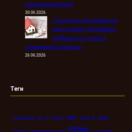
охлаждённых блюд
30.06.2026
Строительство домов под
ключ в Санкт-Петербурге:
особенности, этапы и
современные подходы
26.06.2026
Теги
com
d
daichi
bb
car
casino
crucial
astronbuildings
https
ii
dveri
fi
g
harmoniously
html
iii
iphone