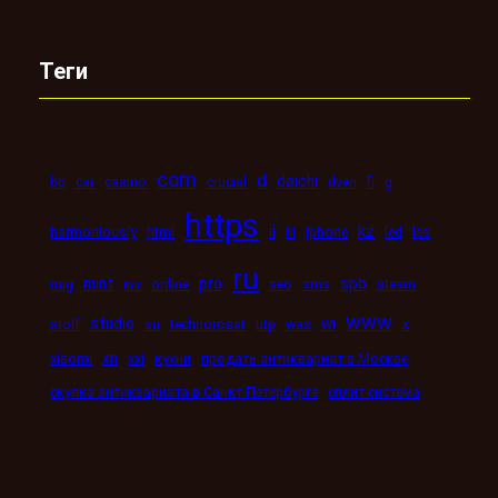
Теги
com
d
daichi
bb
car
casino
crucial
dveri
fi
g
https
kz
ii
harmoniously
html
iii
iphone
led
les
ru
mint
pro
spb
mig
online
seo
sms
steam
mir
www
studio
wi
stolf
su
technorosst
utp
was
x
xn
xiaomi
xxi
кухни
продать антиквариат в Москве
скупка антиквариата в Санкт-Петербурге
сплит-система