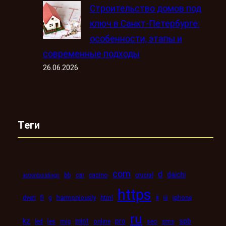
Строительство домов под
ключ в Санкт-Петербурге:
особенности, этапы и
современные подходы
26.06.2026
Теги
com
d
daichi
bb
car
casino
crucial
astronbuildings
https
ii
dveri
fi
g
harmoniously
html
iii
iphone
ru
kz
mint
pro
spb
led
les
mig
online
seo
sms