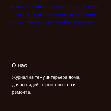
www
studio
wi
steam
stolf
su
technorosst
utp
was
xn
x
xiaomi
xxi
кухни
продать антиквариат в Москве
скупка антиквариата в Санкт-Петербурге
сплит-система
О нас
Журнал на тему интерьера дома,
дачных идей, строительства и
ремонта.