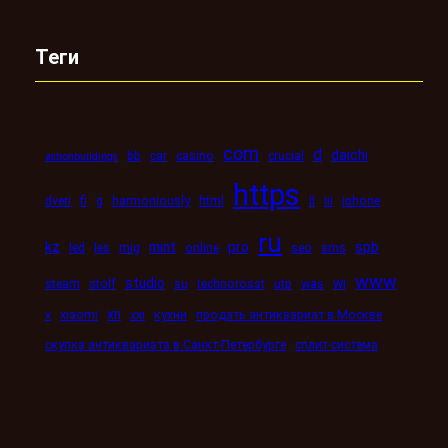
Теги
com
d
daichi
bb
car
casino
crucial
astronbuildings
https
ii
dveri
fi
g
harmoniously
html
iii
iphone
ru
kz
mint
pro
spb
led
les
mig
online
seo
sms
www
studio
wi
steam
stolf
su
technorosst
utp
was
xn
x
xiaomi
xxi
кухни
продать антиквариат в Москве
скупка антиквариата в Санкт-Петербурге
сплит-система