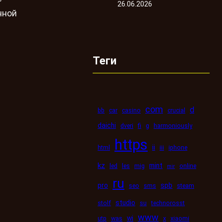
26.06.2026
нной
Теги
com
d
bb
car
casino
crucial
daichi
dveri
fi
g
harmoniously
https
ii
html
iii
iphone
kz
mint
led
les
mig
online
mir
ru
pro
spb
seo
sms
steam
studio
stolf
su
technorosst
www
wi
utp
was
x
xiaomi