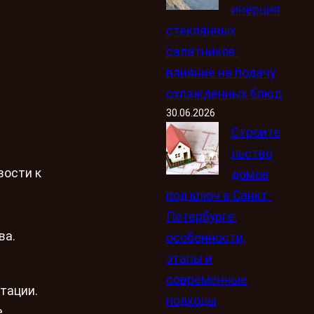
инерция
стеклянных
салатников:
влияние на подачу
охлаждённых блюд
30.06.2026
Строите
льство
вости к
домов
под ключ в Санкт-
Петербурге:
ва.
особенности,
этапы и
современные
тации.
подходы
е