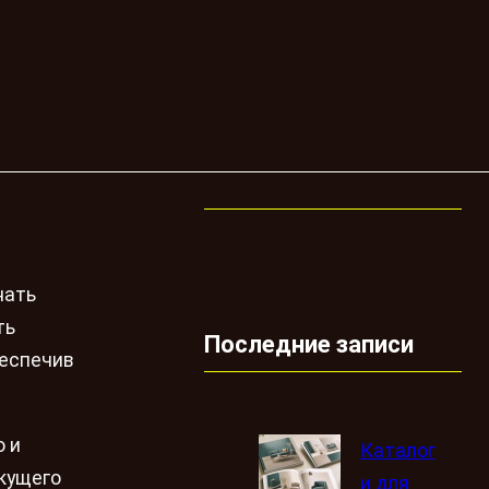
нать
ть
Последние записи
беспечив
о и
Каталог
кущего
и для