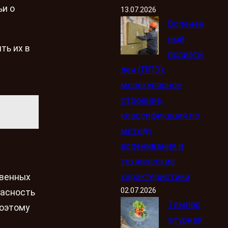
ьи о
13.07.2026
Вспенен
ный
ть их в
полиэти
лен (ППЭ):
молекулярное
строение,
классификация по
методу
вспенивания и
технические
характеристики
твенных
02.07.2026
пасность
Темпер
поэтому
атурная