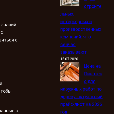
строите
.
льных,
интерьерных и
 знаний
производственных
 с
компаний: что
виться с
сейчас
заказывают
15.07.2026
Цена на
Пинотек
с для
и
наружных работ по
чтобы
дереву: актуальный
прайс-лист на 2026
занные с
год