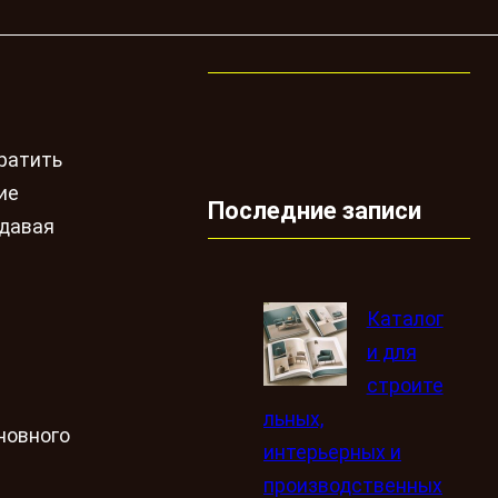
вратить
ие
Последние записи
здавая
Каталог
и для
строите
льных,
новного
интерьерных и
производственных