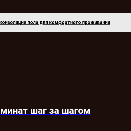
коизоляции пола для комфортного проживания
аминат шаг за шагом