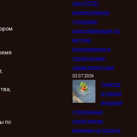
лен (ППЭ):
молекулярное
строение,
бором
классификация по
методу
вспенивания и
время
технические
характеристики
;
02.07.2026
Темпер
тва;
атурная
инерция
стеклянных
салатников:
ы по
влияние на подачу