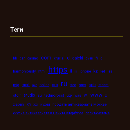
Теги
com
d
daichi
bb
car
casino
crucial
dveri
fi
g
https
kz
ii
harmoniously
html
iii
iphone
led
les
ru
mint
pro
spb
mig
online
seo
sms
steam
mir
www
studio
wi
stolf
su
technorosst
utp
was
x
xn
xiaomi
xxi
кухни
продать антиквариат в Москве
скупка антиквариата в Санкт-Петербурге
сплит-система