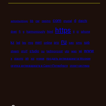
com
d
daichi
bb
car
casino
crucial
astronbuildings
https
ii
dveri
fi
g
harmoniously
html
iii
iphone
ru
kz
mint
pro
spb
led
les
mig
online
seo
sms
www
studio
wi
steam
stolf
su
technorosst
utp
was
xn
x
xiaomi
xxi
кухни
продать антиквариат в Москве
скупка антиквариата в Санкт-Петербурге
сплит-система